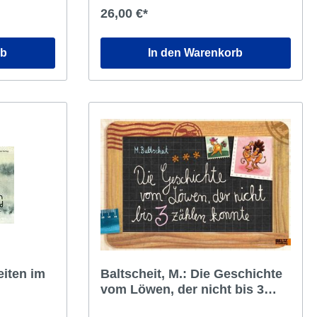
 somit
älteren Mitpatientinnen ab. Wie wäre ihr
26,00 €*
en und
Leben verlaufen, fragt sie sich als
Erwachsene, wäre sie länger in der Klinik
geblieben und hätte sich nachhaltiger mit
rb
In den Warenkorb
ihrer Diagnose identifiziert? Ausgehend
von dieser persönlichen Erfahrung
erkundet Rachel Aviv in sechs sehr
unterschiedlichen Fallgeschichten, wie
uns die Art und Weise, mit der wir
psychische Probleme einordnen und
diagnostizieren, verändert. Mit großer
Empathie erzählt Aviv von Menschen in
psychischen Ausnahmezuständen und
macht dabei die Facetten von Identität
sichtbar, die durch das Raster
psychiatrischer Konzepte fallen.
eiten im
Baltscheit, M.: Die Geschichte
vom Löwen, der nicht bis 3
zählen konnte