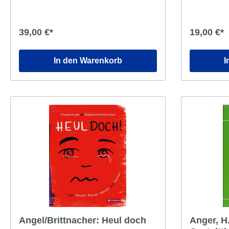
unterschiedlichen Kopiervorlagen im
Schwester. Ein Sturm
Ordner eignen sich für
legt sich wi
verschiedeneAltersstufen und können
Bord – und wird gerettet. Ei
39,00 €*
19,00 €*
durch farbiges Papier und Ausmalen der
Fisch bring
Bilderindividuell mit persönlicher Note
– und dennoch geht alles gut aus: Das
gestaltet werden.
Baby kommt 
In den Warenkorb
I
geborgen.Ein rhythmischer 
ungemein ab
eine überaus spannende Geschi
lassen Kind
anhalten. Und ganz sicher möch
dieses Buch
anschauen und vorgelesen be
leichte Lage
"gebraucht"
Angel/Brittnacher: Heul doch
Anger, H.