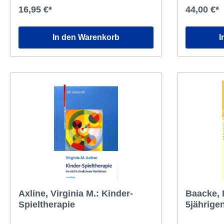
deine Noten und das unaufgeräumte
interpretier
16,95 €*
44,00 €*
Zimmer. Deine Freundinnen zicken nur
rum und du traust dich nicht, ihnen
Fragen zu stellen, die dich vielleicht
In den Warenkorb
I
uncool oder dumm aussehen
lassen...Deshalb gibt es dieses Buch! Um
dir Antworten auf all die Fragen zu geben,
die dir auf der Seele brennen, die du dich
aber nicht laut zu stellen traust. Was hat
es mit Sex, Liebe, Partnerschaft auf sich?
Was bedeutet es, erwachsen zu werden
und welche Rolle spielen Familie und
Freunde jetzt? Ein ausführlicher
Adressenteil nennt dir außerdem die
wichtigsten Anlaufstellen für alle kleineren
und großen Sorgen, die im Laufe des
Erwachsenwerdens auftreten können.
Axline, Virginia M.: Kinder-
Baacke, D
Spieltherapie
5jährige