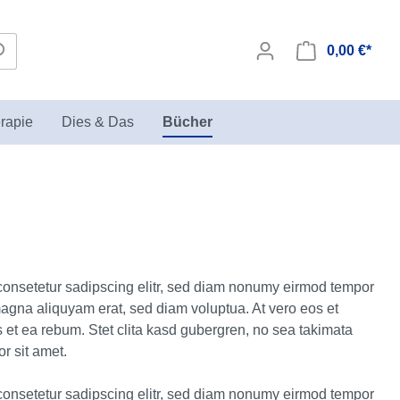
0,00 €*
rapie
Dies & Das
Bücher
Seminare zur Sandspieltherapie
Biegepuppen
in der KIKT Akademie
consetetur sadipscing elitr, sed diam nonumy eirmod tempor
magna aliquyam erat, sed diam voluptua. At vero eos et
 et ea rebum. Stet clita kasd gubergren, no sea takimata
r sit amet.
consetetur sadipscing elitr, sed diam nonumy eirmod tempor