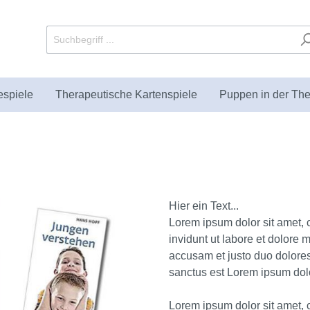
espiele
Therapeutische Kartenspiele
Puppen in der The
utische Sandkästen und
Puppets
bücher
Fachliteratur zur
Paraplüsch
Geschenke
KIKT Verlag
enten
Sandspieltherapie
Hier ein Text...
Lorem ipsum dolor sit amet, 
invidunt ut labore et dolore 
accusam et justo duo dolores
sanctus est Lorem ipsum dolo
Lorem ipsum dolor sit amet, 