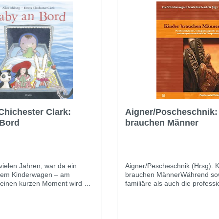
Chichester Clark:
Aigner/Poscheschnik:
 Bord
brauchen Männer
vielen Jahren, war da ein
Aigner/Pescheschnik (Hrsg): K
em Kinderwagen – am
brauchen MännerWährend sow
 einen kurzen Moment wird es
familiäre als auch die professi
lassen, da beginnt ein
Erziehung und Bildung lange Z
teuer: Der Kinderwagen
»Frauensache« angesehen w
ammen mit den
gewinnt neuerdings die Bede
ielsachen der großen
Männern für die Entwicklung 