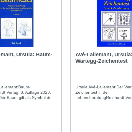
Unterstützung einer
(Expositions-)Therapie.
emant, Ursula: Baum-
Avé-Lallemant, Ursula
Wartegg-Zeichentest
Lallemant:Baum-
Ursula Avé-Lallemant:Der War
dt Verlag, 8. Auflage 2023,
Zeichentest in der
Der Baum gilt als Symbol des
LebensberatungReinhardt Ver
 Träumen und Zeichnungen
SeitenDie Psychologin und Gr
kann sich die Persönlichkeit
Ursula Avé-Lallemant legt hier
hen widerspiegeln...Anhand
auf die praktische Beratung a
 Baumzeichnungen wird in
Testanwendung vor. Der Wart
 gezeigt, wie sich der Baum
Zeichentest hat sich besonde
iger Selbstausdruck
bewährt, dass er Zugänge zur