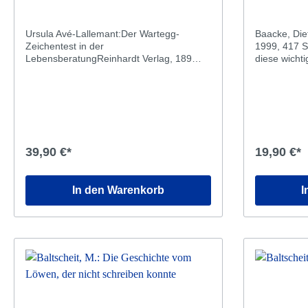
Ursula Avé-Lallemant:Der Wartegg-
Baacke, Diet
Zeichentest in der
1999, 417 S
LebensberatungReinhardt Verlag, 189
diese wicht
SeitenDie Psychologin und Graphologin
Kindes aus 
Ursula Avé-Lallemant legt hier eine ganz
psychologisc
auf die praktische Beratung angelegte
Testanwendung vor. Der Wartegg-
Zeichentest hat sich besonders dadurch
bewährt, dass er Zugänge zur
Tiefenpsychologie erlaubt und somit
39,90 €*
19,90 €*
Hinweise auf Erlebnisstrukturen und
Motive gibt.
In den Warenkorb
I