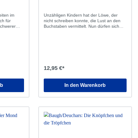
eiten im
Unzähligen Kindern hat der Löwe, der
nicht schreiben konnte, die Lust an den
schwerer
Buchstaben vermittelt. Nun dürfen sich
m
alle freuen, die noch mit den Zahlen
hadern.Die schöne Löwin küsst einen
verstecken
andern! Da kann der Löwe mit den
scharfen Zähnen noch so laut brüllen, es
hilft ihm nichts: Wer nicht bis drei zählen
kann, hat ziemlich schlechte Karten. So
achen sich
macht sich der Löwe auf den Weg, um
12,95 €*
das Geheimnis der Zahlen zu lüften, und
n hilft.
mit ein bisschen Berechnung gewinnt er
t oder eine
schließlich auch das Herz der schönen
rb
In den Warenkorb
Löwin zurück … Martin Baltscheit ist eine
erfachbuch
geniale Fortsetzung über das beliebte
Großmaul gelungen.