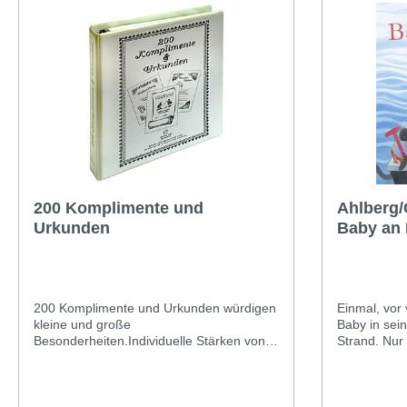
200 Komplimente und
Ahlberg/
Urkunden
Baby an
200 Komplimente und Urkunden würdigen
Einmal, vor 
kleine und große
Baby in sein
Besonderheiten.Individuelle Stärken von
Strand. Nur
Kindern, Jugendlichen und Eltern
aus den Augen ge
werdenhervorgehoben. Humorvolle
großes Aben
Zeichnungen und Rahmen verleihen
segelt aufs Meer – zus
ihnenAttraktivität.Die 200
Lieblingssp