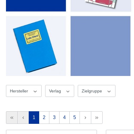
Hersteller
Verlag
Zielgruppe
1
2
3
4
5