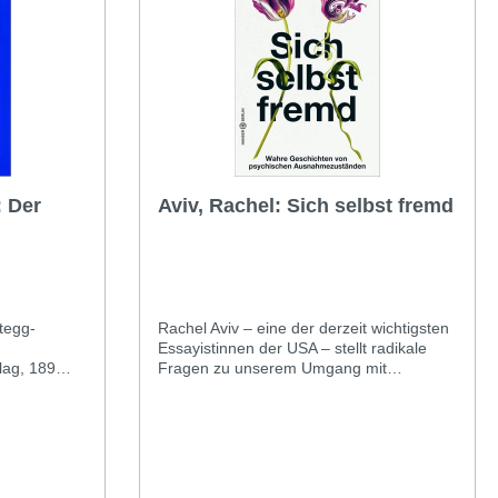
Erfolge feiern. Ein einzigartiger und
gelungener Versuch, sich der Thematik
aus der Perspektive von Kindern zu
nähern. Zertifiziert von der Stiftung
Gesundheit.
: Der
Aviv, Rachel: Sich selbst fremd
tegg-
Rachel Aviv – eine der derzeit wichtigsten
Essayistinnen der USA – stellt radikale
lag, 189
Fragen zu unserem Umgang mit
aphologin
psychischen Krankheiten.Als Sechsjährige
 eine ganz
hört Rachel Aviv plötzlich auf zu essen
ngelegte
und wird zu Amerikas jüngster
egg-
Anorexiepatientin. Doch typisch
rs dadurch
anorektische Verhaltensmuster erwirbt sie
erst in der Klinik: Sie sieht sie sich bei