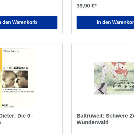
en lässt." (Umschlagtext)
Tiefenpsychologie erlaubt und
39,90 €*
Hinweise auf Erlebnisstruktur
Motive gibt.
n den Warenkorb
In den Warenko
ieter: Die 0 -
Baltruweit: Schwere Z
n
Wunderwald