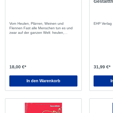
Gestaltt
und Juge
Vom Heulen, Plärren, Weinen und
EHP Verlag
Flennen Fast alle Menschen tun es und
zwar auf der ganzen Welt: heulen,
plärren, weinen und flennen. Die Gründe
dafür sind mannigfaltig und höchst
individuell. Sei es vor Schmerzen, vor
Trauer, vor Wut, vor Verzweiflung, sei es
auf Knopfdruck, wenn man schauspielern
soll, oder weil es wie bei Babys die einzige
Möglichkeit ist, ein dringendes Bedürfnis
18,00 €*
31,99 €*
mitzuteilen. Auch vor Freude, Rührung
und Erleichterung können uns schon
einmal die Tränen kommen, während sie
In den Warenkorb
I
anderswo bereits völlig versiegt scheinen.
Aber wozu weinen wir eigentlich? Und wo
kommen die Tränen überhaupt her?
Können Tiere weinen? Weinen alle
Menschen gleich viel? Und weshalb
schmecken Tränen salzig? Auf der Suche
nach Antworten erkunden wir die Tränen