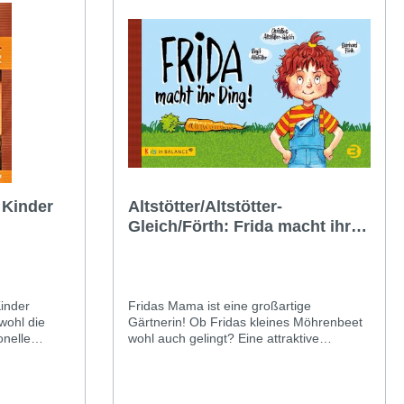
 Kinder
Altstötter/Altstötter-
Gleich/Förth: Frida macht ihr
Ding
inder
Fridas Mama ist eine großartige
ohl die
Gärtnerin! Ob Fridas kleines Möhrenbeet
onelle
wohl auch gelingt? Eine attraktive
eit als
Geschichte zeigt, wie man mit hohen
urde,
Erwartungen Anderer umgehen kann.
utung von
Denn nicht alles muss perfekt sein, damit
und
es gut ist. Einen eigenen Weg zu finden,