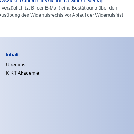
/www.kikt-akademie.de/kikt-thema-widerruf/vertrag-
verzüglich (z. B. per E-Mail) eine Bestätigung über den
 Ausübung des Widerrufsrechts vor Ablauf der Widerrufsfrist
Inhalt
Über uns
KIKT Akademie