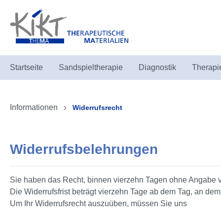
Startseite
Sandspieltherapie
Diagnostik
Therapi
Infos zur Kategorie Sandspieltherapie
Infos zur Kategorie Diagnostik
Infos zur Kategorie Puppen in der Therapie
Infos zur Kategorie Dies & Das
Infos zur Kategorie Bücher
Informationen
Widerrufsrecht
Sandspielfiguren
Familienbrett und Komponenten
Folkmanis
Mobiliar
Fachbücher
Therape
Living 
Spiele
Kinder
Kompon
Widerrufsbelehrungen
Puppenhäuser & Komponenten
Sie haben das Recht, binnen vierzehn Tagen ohne Angabe v
Die Widerrufsfrist beträgt vierzehn Tage ab dem Tag, an dem 
Um Ihr Widerrufsrecht auszuüben, müssen Sie uns