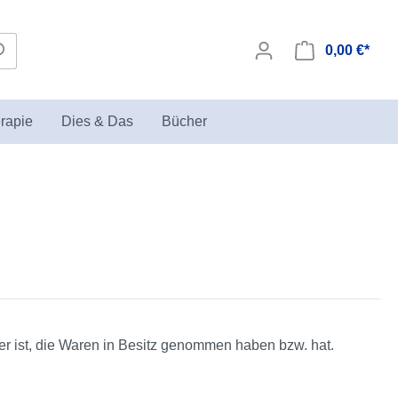
0,00 €*
rapie
Dies & Das
Bücher
Seminare zur Sandspieltherapie
Biegepuppen
in der KIKT Akademie
rer ist, die Waren in Besitz genommen haben bzw. hat.