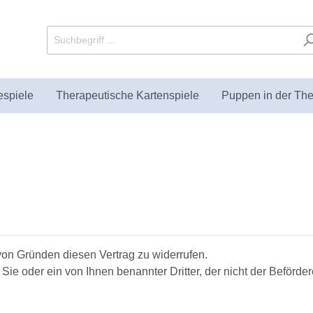
espiele
Therapeutische Kartenspiele
Puppen in der The
utische Sandkästen und
Puppets
bücher
Fachliteratur zur
Paraplüsch
Geschenke
KIKT Verlag
enten
Sandspieltherapie
on Gründen diesen Vertrag zu widerrufen.
Sie oder ein von Ihnen benannter Dritter, der nicht der Beförde