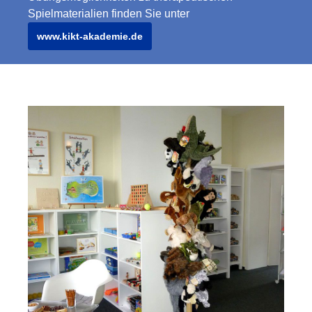
und biografisches ErzählenSzenisches
Spielmaterialien finden Sie unter
Verstehen im therapeutischen
ProzessEmotionale Ausdrucksformen und
www.kikt-akademie.de
EntwicklungsthemenAnwendung in Diagnost
Therapie und Lehrpraxis137 Seiten, Bern
2026