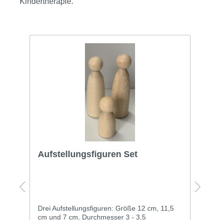
Kindertherapie.
et
Meyer-Enders/Lehmkuhl/Hopf:
Verstehen und gestalten mit de
Sceno-2
ße 12 cm, 11,5
Einblicke gewinnen – Verstehen vertiefen –
- 3,5
Entwicklung begleiten Dieses Fachbuch