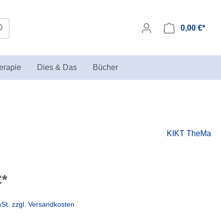
0,00 €*
erapie
Dies & Das
Bücher
Seminare zur Sandspieltherapie
Biegepuppen
KIKT TheMa
in der KIKT Akademie
€*
wSt. zzgl. Versandkosten