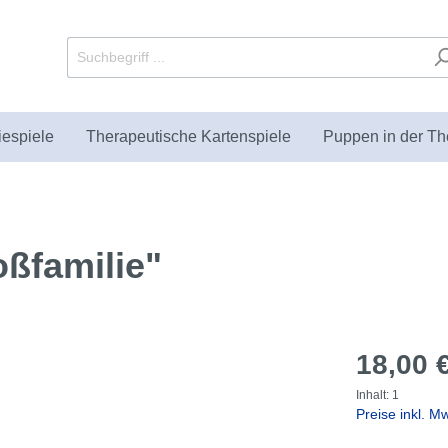
iespiele
Therapeutische Kartenspiele
Puppen in der Th
oßfamilie"
utische Sandkästen und
Puppets
bücher
Fachliteratur zur
Paraplüsch
Geschenke
KIKT Verlag
enten
Sandspieltherapie
18,00 
Inhalt:
1
Preise inkl. M