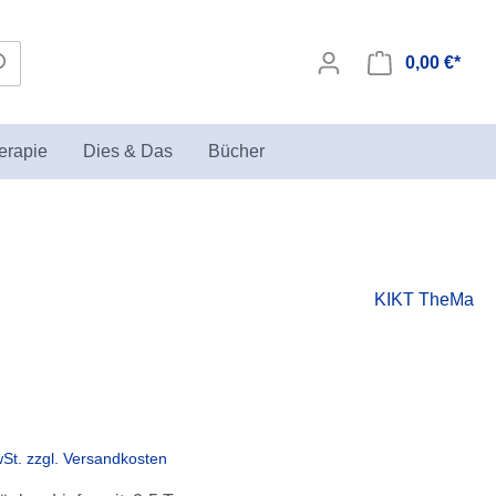
0,00 €*
erapie
Dies & Das
Bücher
Seminare zur Sandspieltherapie
Biegepuppen
KIKT TheMa
in der KIKT Akademie
wSt. zzgl. Versandkosten