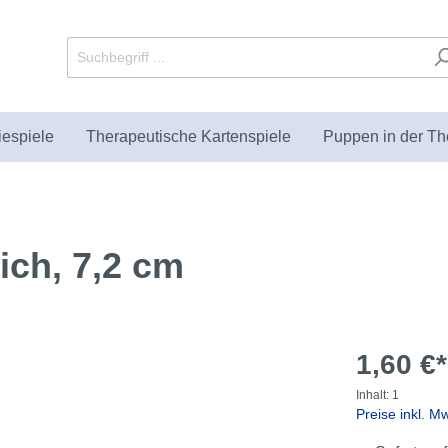
iespiele
Therapeutische Kartenspiele
Puppen in der Th
ich, 7,2 cm
utische Sandkästen und
Puppets
bücher
Fachliteratur zur
Paraplüsch
Geschenke
KIKT Verlag
enten
Sandspieltherapie
1,60 €*
Inhalt:
1
Preise inkl. M