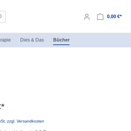
0,00 €*
rapie
Dies & Das
Bücher
Seminare zur Sandspieltherapie
Biegepuppen
in der KIKT Akademie
€*
wSt. zzgl. Versandkosten