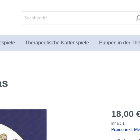
espiele
Therapeutische Kartenspiele
Puppen in der The
as
utische Sandkästen und
Puppets
bücher
Fachliteratur zur
Paraplüsch
Geschenke
KIKT Verlag
enten
Sandspieltherapie
18,00 
Inhalt:
1
Preise inkl. M